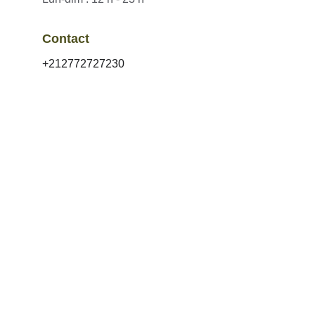
Contact
+212772727230
Eat Good, Feel Yone
Contact 